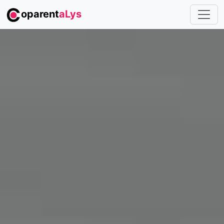
oparent
aLys