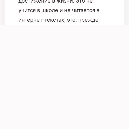
достижение в жизни. Это не
учится в школе и не читается в
интернет-текстах, это, прежде
всего, проект, который требует
много страсти и терпения. Ведь
нужно понимать, что создание
семьи – это несомненно важное
событие, и это не строится за одну
ночь.