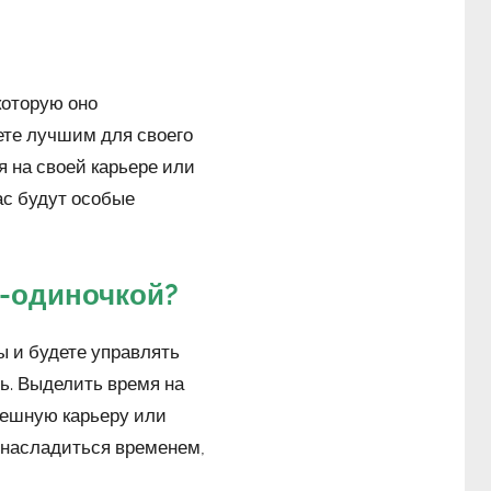
которую оно
аете лучшим для своего
я на своей карьере или
вас будут особые
ю-одиночкой?
ы и будете управлять
ь. Выделить время на
спешную карьеру или
 насладиться временем,