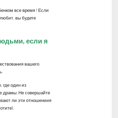
енком все время ! Если
 любит, вы будете
юдьми, если я
ществования вашего
ь.
 где один из
е драмы. Не совершайте
живают ли эти отношениия
отите).