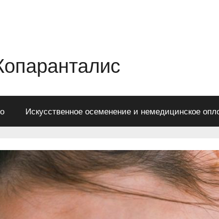
Копаранталис
во
Искусственное осеменение и немедицинское опл