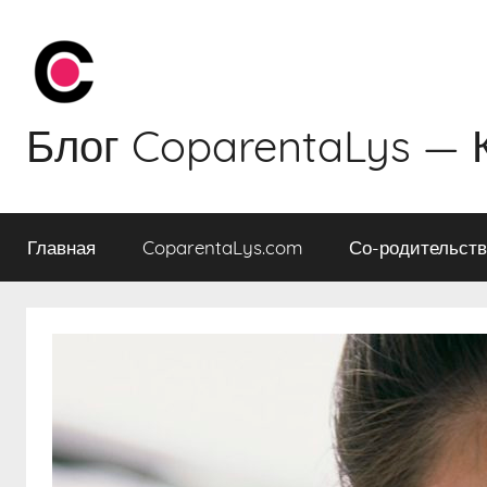
Перейти
к
содержимому
Блог CoparentaLys — 
Главная
CoparentaLys.com
Со-родительст